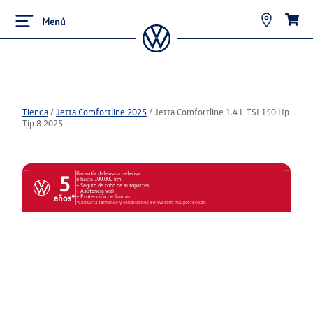
Menú
Tienda
/
Jetta Comfortline 2025
/
Jetta Comfortline 1.4 L TSI 150 Hp
Tip 8 2025
Garantía defensa a defensa
5
o hasta 100,000 km
Seguro de robo de autopartes
Asistencia vial
años*
Protección de llantas
*Consulta términos y condiciones en vw.com.mx/proteccion