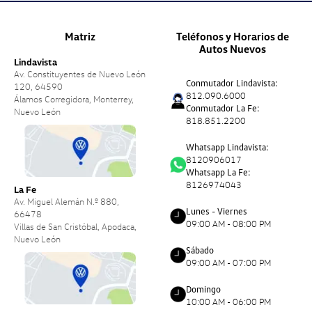
Matriz
Teléfonos y Horarios de
Autos Nuevos
Lindavista
Av. Constituyentes de Nuevo León
Conmutador Lindavista:
120, 64590
812.090.6000
Álamos Corregidora, Monterrey,
Conmutador La Fe:
Nuevo León
818.851.2200
Whatsapp Lindavista:
8120906017
Whatsapp La Fe:
8126974043
La Fe
Av. Miguel Alemán N.º 880,
Lunes - Viernes
66478
09:00 AM - 08:00 PM
Villas de San Cristóbal, Apodaca,
Nuevo León
Sábado
09:00 AM - 07:00 PM
Domingo
10:00 AM - 06:00 PM