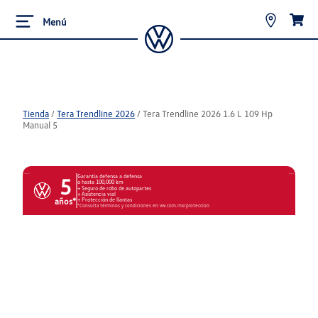
Menú
Tienda
/
Tera Trendline 2026
/
Tera Trendline 2026 1.6 L 109 Hp
Manual 5
Garantía defensa a defensa
5
o hasta 100,000 km
Seguro de robo de autopartes
Asistencia vial
años*
Protección de llantas
*Consulta términos y condiciones en vw.com.mx/proteccion