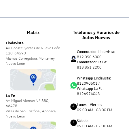
Matriz
Teléfonos y Horarios de
Autos Nuevos
Lindavista
Av. Constituyentes de Nuevo León
Conmutador Lindavista:
120, 64590
812.090.6000
Álamos Corregidora, Monterrey,
Conmutador La Fe:
Nuevo León
818.851.2200
Whatsapp Lindavista:
8120906017
Whatsapp La Fe:
8126974043
La Fe
Av. Miguel Alemán N.º 880,
Lunes - Viernes
66478
09:00 AM - 08:00 PM
Villas de San Cristóbal, Apodaca,
Nuevo León
Sábado
09:00 AM - 07:00 PM