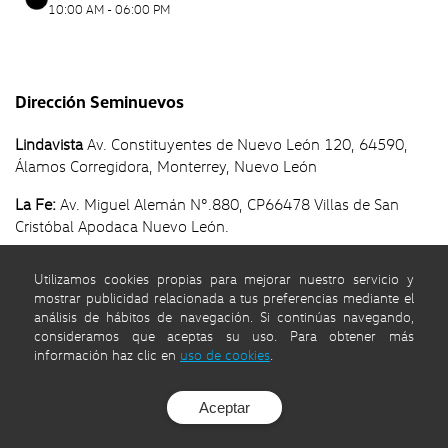
10:00 AM - 06:00 PM
Dirección Seminuevos
Lindavista
Av. Constituyentes de Nuevo León 120, 64590,
Álamos Corregidora, Monterrey, Nuevo León
La Fe:
Av. Miguel Alemán N°.880, CP66478 Villas de San
Cristóbal Apodaca Nuevo León.
Aspectos Legales y Aviso de Privacidad
|
Volkswagen
|
autos
Utilizamos cookies propias para mejorar nuestro servicio y
y
camionetas
| Asociación Nacional de Concesionarios del
mostrar publicidad relacionada a tus preferencias mediante el
Grupo Volkswagen, A. C. 2024 |
análisis de hábitos de navegación. Si continúas navegando,
consideramos que aceptas su uso. Para obtener más
información haz clic en
uso de cookies
.
© Volkswagen 2026
Aceptar
Desarrollado por
DatXcel