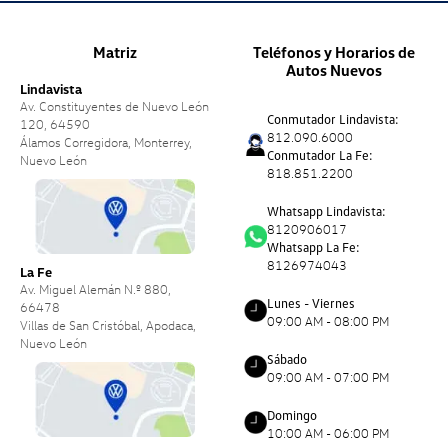
Matriz
Teléfonos y Horarios de
Autos Nuevos
Lindavista
Av. Constituyentes de Nuevo León
Conmutador Lindavista:
120, 64590
812.090.6000
Álamos Corregidora, Monterrey,
Conmutador La Fe:
Nuevo León
818.851.2200
Whatsapp Lindavista:
8120906017
Whatsapp La Fe:
8126974043
La Fe
Av. Miguel Alemán N.º 880,
Lunes - Viernes
66478
09:00 AM - 08:00 PM
Villas de San Cristóbal, Apodaca,
Nuevo León
Sábado
09:00 AM - 07:00 PM
Domingo
10:00 AM - 06:00 PM