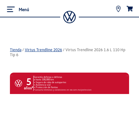
Menú
Tienda
/
Virtus Trendline 2026
/
Virtus Trendline 2026 1.6 L 110 Hp
Tip 6
Garantía defensa a defensa
5
o hasta 100,000 km
Seguro de robo de autopartes
Asistencia vial
años*
Protección de llantas
*Consulta términos y condiciones en vw.com.mx/proteccion