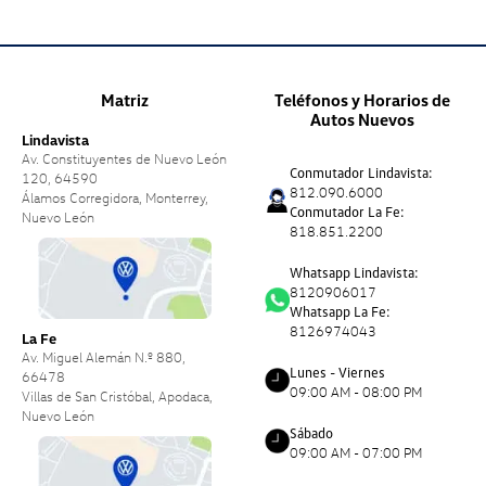
Matriz
Teléfonos y Horarios de
Autos Nuevos
Lindavista
Av. Constituyentes de Nuevo León
Conmutador Lindavista:
120, 64590
812.090.6000
Álamos Corregidora, Monterrey,
Conmutador La Fe:
Nuevo León
818.851.2200
Whatsapp Lindavista:
8120906017
Whatsapp La Fe:
8126974043
La Fe
Av. Miguel Alemán N.º 880,
Lunes - Viernes
66478
09:00 AM - 08:00 PM
Villas de San Cristóbal, Apodaca,
Nuevo León
Sábado
09:00 AM - 07:00 PM