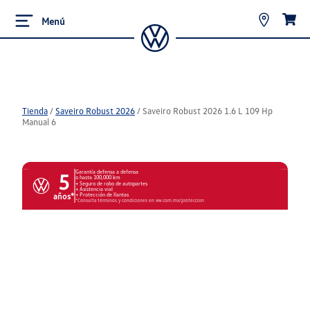
Menú
Tienda
/
Saveiro Robust 2026
/
Saveiro Robust 2026 1.6 L 109 Hp
Manual 6
Garantía defensa a defensa
5
o hasta 100,000 km
Seguro de robo de autopartes
Asistencia vial
años*
Protección de llantas
*Consulta términos y condiciones en vw.com.mx/proteccion