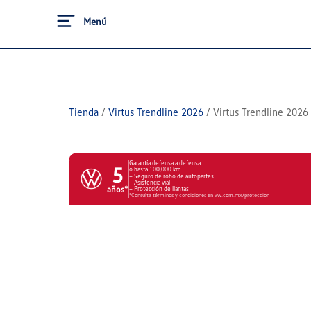
Menú
Tienda
/
Virtus Trendline 2026
/
Virtus Trendline 2026
Garantía defensa a defensa
5
o hasta 100,000 km
Seguro de robo de autopartes
Asistencia vial
años*
Protección de llantas
*Consulta términos y condiciones en vw.com.mx/proteccion