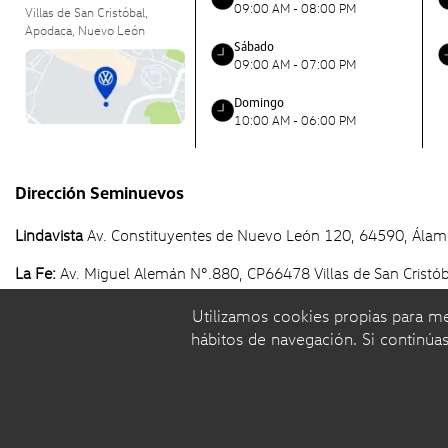
09:00 AM - 08:00 PM
Villas de San Cristóbal,
Apodaca, Nuevo León
Sábado
09:00 AM - 07:00 PM
Domingo
10:00 AM - 06:00 PM
Dirección Seminuevos
Lindavista
Av. Constituyentes de Nuevo León 120, 64590, Álam
La Fe:
Av. Miguel Alemán N°.880, CP66478 Villas de San Crist
Utilizamos cookies propias para mej
Aspectos Legales y Aviso de Privacidad
|
Volkswagen
|
autos
y
c
hábitos de navegación. Si continú
© Volkswagen 2026