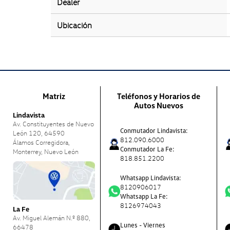
Dealer
Ubicación
Matriz
Teléfonos y Horarios de
Autos Nuevos
Lindavista
Av. Constituyentes de Nuevo
Conmutador Lindavista:
León 120, 64590
812.090.6000
Álamos Corregidora,
Conmutador La Fe:
Monterrey, Nuevo León
818.851.2200
Whatsapp Lindavista:
8120906017
Whatsapp La Fe:
8126974043
La Fe
Av. Miguel Alemán N.º 880,
Lunes - Viernes
66478