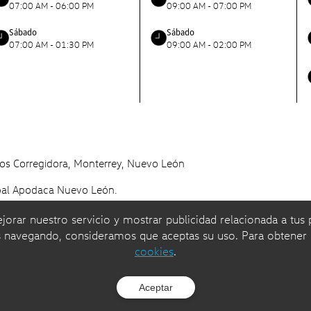
07:00 AM - 06:00 PM
09:00 AM - 07:00 PM
Sábado
Sábado
07:00 AM - 01:30 PM
09:00 AM - 02:00 PM
os Corregidora, Monterrey, Nuevo León
óbal Apodaca Nuevo León.
orar nuestro servicio y mostrar publicidad relacionada a tus 
amionetas
| Asociación Nacional de Concesionarios del Grupo Vol
as navegando, consideramos que aceptas su uso. Para obtener
cookies
.
Aceptar
Desarrollado por
DatXcel